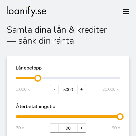
Samla dina lån & krediter
—
sänk din ränta
Lånebelopp
-
+
1,000 kr
20,000 kr
Återbetalningstid
-
+
30 d
90 d