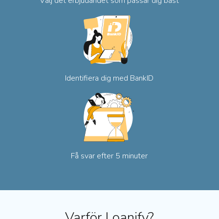
Välj det erbjudandet
som passar dig bäst
Identifiera dig med BankID
Få svar efter 5 minuter
Varför Loanify?