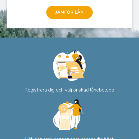
JÄMFÖR LÅN
Registrera dig och
välj önskad lånebelopp